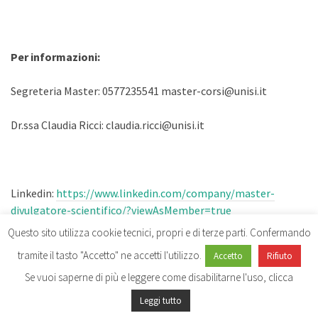
Per informazioni:
Segreteria Master: 0577235541 master-corsi@unisi.it
Dr.ssa Claudia Ricci: claudia.ricci@unisi.it
Linkedin:
https://www.linkedin.com/company/master-
divulgatore-scientifico/?viewAsMember=true
Questo sito utilizza cookie tecnici, propri e di terze parti. Confermando
tramite il tasto "Accetto" ne accetti l'utilizzo.
Accetto
Rifiuto
Se vuoi saperne di più e leggere come disabilitarne l'uso, clicca
Leggi tutto
© 2026 MASTER IN DIVULGAZIONE SCIENTIFICA